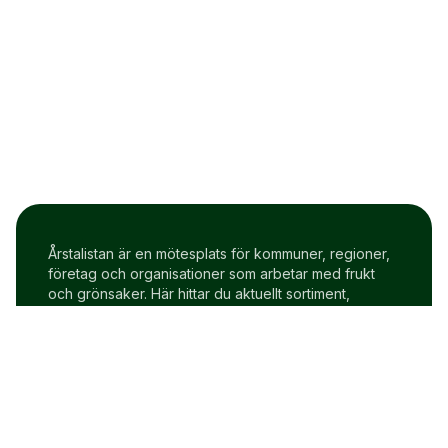
Årstalistan är en mötesplats för kommuner, regioner,
företag och organisationer som arbetar med frukt
och grönsaker. Här hittar du aktuellt sortiment,
prisindex och uppdateringar två gånger i veckan.
Om Årstalistan
Gratis prova på konto
Cookie policy
Användarvillkor