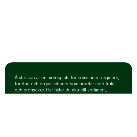
Årstalistan är en mötesplats för kommuner, regioner,
företag och organisationer som arbetar med frukt
och grönsaker. Här hittar du aktuellt sortiment,
prisindex och uppdateringar två gånger i veckan.
Om Årstalistan
Gratis prova på konto
Cookie policy
Användarvillkor