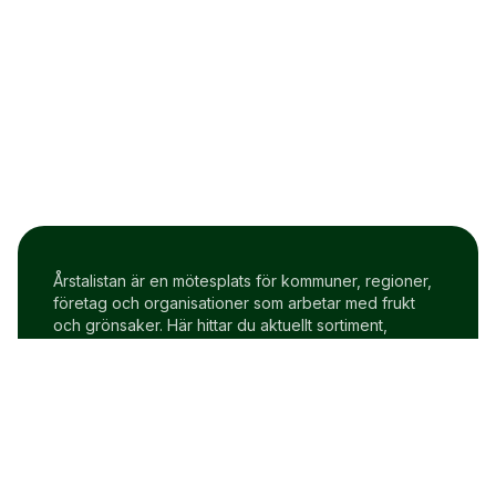
Årstalistan är en mötesplats för kommuner, regioner,
företag och organisationer som arbetar med frukt
och grönsaker. Här hittar du aktuellt sortiment,
prisindex och uppdateringar två gånger i veckan.
Om Årstalistan
Gratis prova på konto
Cookie policy
Användarvillkor