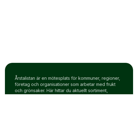
Årstalistan är en mötesplats för kommuner, regioner,
företag och organisationer som arbetar med frukt
och grönsaker. Här hittar du aktuellt sortiment,
prisindex och uppdateringar två gånger i veckan.
Om Årstalistan
Gratis prova på konto
Cookie policy
Användarvillkor