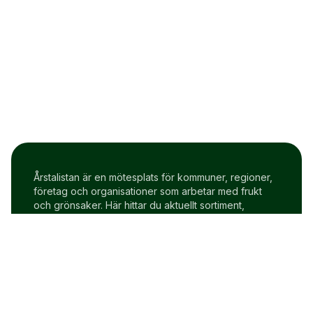
Årstalistan är en mötesplats för kommuner, regioner,
företag och organisationer som arbetar med frukt
och grönsaker. Här hittar du aktuellt sortiment,
prisindex och uppdateringar två gånger i veckan.
Om Årstalistan
Gratis prova på konto
Cookie policy
Användarvillkor