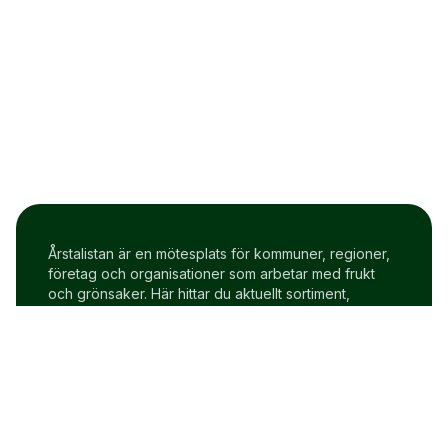
Årstalistan är en mötesplats för kommuner, regioner,
företag och organisationer som arbetar med frukt
och grönsaker. Här hittar du aktuellt sortiment,
prisindex och uppdateringar två gånger i veckan.
Om Årstalistan
Gratis prova på konto
Cookie policy
Användarvillkor