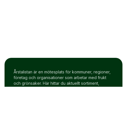
Årstalistan är en mötesplats för kommuner, regioner,
företag och organisationer som arbetar med frukt
och grönsaker. Här hittar du aktuellt sortiment,
prisindex och uppdateringar två gånger i veckan.
Om Årstalistan
Gratis prova på konto
Cookie policy
Användarvillkor