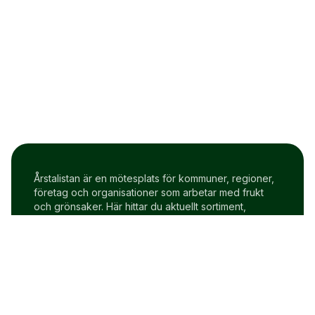
Årstalistan är en mötesplats för kommuner, regioner,
företag och organisationer som arbetar med frukt
och grönsaker. Här hittar du aktuellt sortiment,
prisindex och uppdateringar två gånger i veckan.
Om Årstalistan
Gratis prova på konto
Cookie policy
Användarvillkor