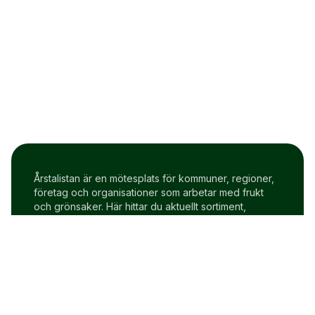
Årstalistan är en mötesplats för kommuner, regioner,
företag och organisationer som arbetar med frukt
och grönsaker. Här hittar du aktuellt sortiment,
prisindex och uppdateringar två gånger i veckan.
Om Årstalistan
Gratis prova på konto
Cookie policy
Användarvillkor