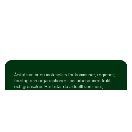
Årstalistan är en mötesplats för kommuner, regioner,
företag och organisationer som arbetar med frukt
och grönsaker. Här hittar du aktuellt sortiment,
prisindex och uppdateringar två gånger i veckan.
Om Årstalistan
Gratis prova på konto
Cookie policy
Användarvillkor