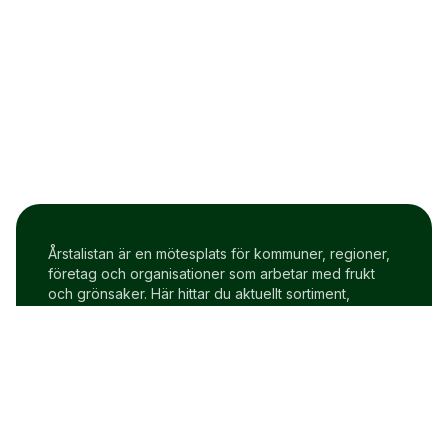
Årstalistan är en mötesplats för kommuner, regioner,
företag och organisationer som arbetar med frukt
och grönsaker. Här hittar du aktuellt sortiment,
prisindex och uppdateringar två gånger i veckan.
Om Årstalistan
Gratis prova på konto
Cookie policy
Användarvillkor