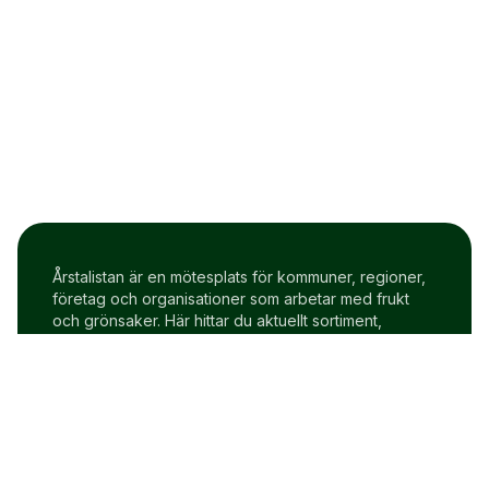
Årstalistan är en mötesplats för kommuner, regioner,
företag och organisationer som arbetar med frukt
och grönsaker. Här hittar du aktuellt sortiment,
prisindex och uppdateringar två gånger i veckan.
Om Årstalistan
Gratis prova på konto
Cookie policy
Användarvillkor