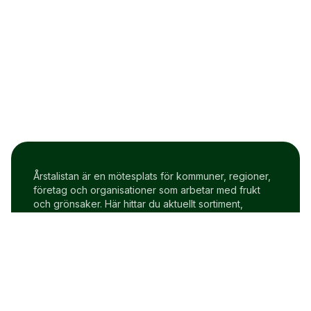
Årstalistan är en mötesplats för kommuner, regioner,
företag och organisationer som arbetar med frukt
och grönsaker. Här hittar du aktuellt sortiment,
prisindex och uppdateringar två gånger i veckan.
Om Årstalistan
Gratis prova på konto
Cookie policy
Användarvillkor