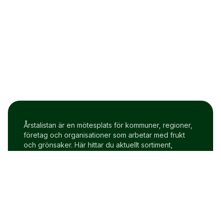
Årstalistan är en mötesplats för kommuner, regioner,
företag och organisationer som arbetar med frukt
och grönsaker. Här hittar du aktuellt sortiment,
prisindex och uppdateringar två gånger i veckan.
Om Årstalistan
Gratis prova på konto
Cookie policy
Användarvillkor