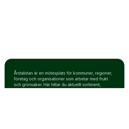
Årstalistan är en mötesplats för kommuner, regioner,
företag och organisationer som arbetar med frukt
och grönsaker. Här hittar du aktuellt sortiment,
prisindex och uppdateringar två gånger i veckan.
Om Årstalistan
Gratis prova på konto
Cookie policy
Användarvillkor