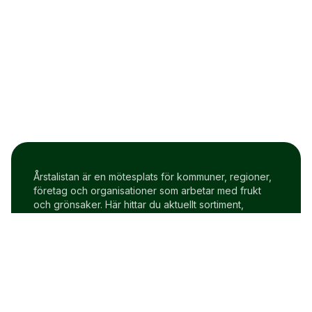
Årstalistan är en mötesplats för kommuner, regioner,
företag och organisationer som arbetar med frukt
och grönsaker. Här hittar du aktuellt sortiment,
prisindex och uppdateringar två gånger i veckan.
Om Årstalistan
Gratis prova på konto
Cookie policy
Användarvillkor