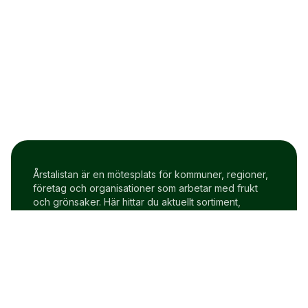
Årstalistan är en mötesplats för kommuner, regioner,
företag och organisationer som arbetar med frukt
och grönsaker. Här hittar du aktuellt sortiment,
prisindex och uppdateringar två gånger i veckan.
Om Årstalistan
Gratis prova på konto
Cookie policy
Användarvillkor