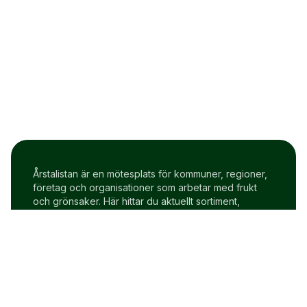
Årstalistan är en mötesplats för kommuner, regioner,
företag och organisationer som arbetar med frukt
och grönsaker. Här hittar du aktuellt sortiment,
prisindex och uppdateringar två gånger i veckan.
Om Årstalistan
Gratis prova på konto
Cookie policy
Användarvillkor