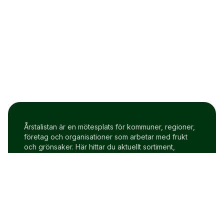
Årstalistan är en mötesplats för kommuner, regioner,
företag och organisationer som arbetar med frukt
och grönsaker. Här hittar du aktuellt sortiment,
prisindex och uppdateringar två gånger i veckan.
Om Årstalistan
Gratis prova på konto
Cookie policy
Användarvillkor