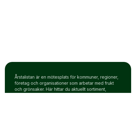
Årstalistan är en mötesplats för kommuner, regioner,
företag och organisationer som arbetar med frukt
och grönsaker. Här hittar du aktuellt sortiment,
prisindex och uppdateringar två gånger i veckan.
Om Årstalistan
Gratis prova på konto
Cookie policy
Användarvillkor