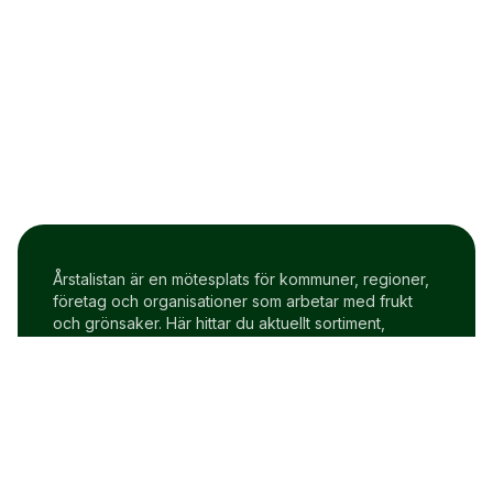
Årstalistan är en mötesplats för kommuner, regioner,
företag och organisationer som arbetar med frukt
och grönsaker. Här hittar du aktuellt sortiment,
prisindex och uppdateringar två gånger i veckan.
Om Årstalistan
Gratis prova på konto
Cookie policy
Användarvillkor