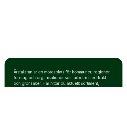
Årstalistan är en mötesplats för kommuner, regioner,
företag och organisationer som arbetar med frukt
och grönsaker. Här hittar du aktuellt sortiment,
prisindex och uppdateringar två gånger i veckan.
Om Årstalistan
Gratis prova på konto
Cookie policy
Användarvillkor