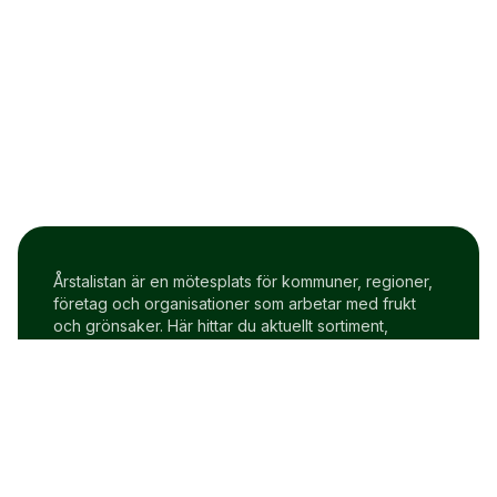
Årstalistan är en mötesplats för kommuner, regioner,
företag och organisationer som arbetar med frukt
och grönsaker. Här hittar du aktuellt sortiment,
prisindex och uppdateringar två gånger i veckan.
Om Årstalistan
Gratis prova på konto
Cookie policy
Användarvillkor