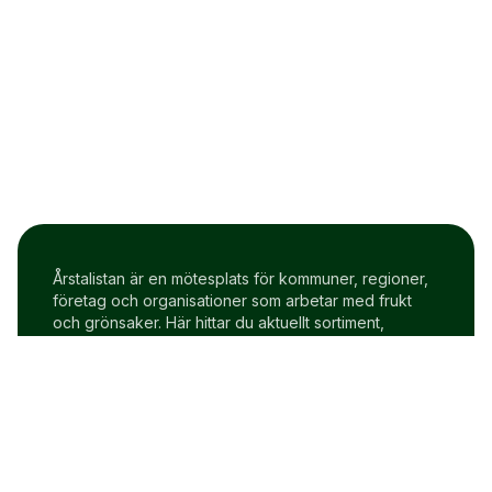
Årstalistan är en mötesplats för kommuner, regioner,
företag och organisationer som arbetar med frukt
och grönsaker. Här hittar du aktuellt sortiment,
prisindex och uppdateringar två gånger i veckan.
Om Årstalistan
Gratis prova på konto
Cookie policy
Användarvillkor