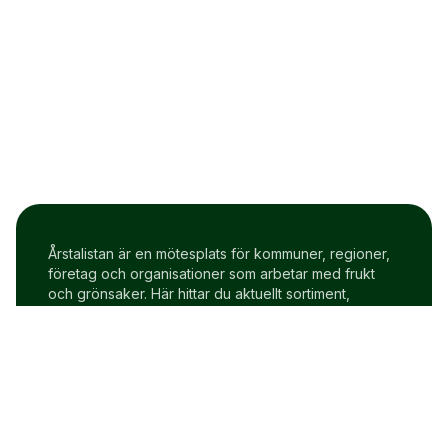
Årstalistan är en mötesplats för kommuner, regioner,
företag och organisationer som arbetar med frukt
och grönsaker. Här hittar du aktuellt sortiment,
prisindex och uppdateringar två gånger i veckan.
Om Årstalistan
Gratis prova på konto
Cookie policy
Användarvillkor