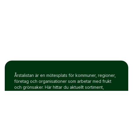
Årstalistan är en mötesplats för kommuner, regioner,
företag och organisationer som arbetar med frukt
och grönsaker. Här hittar du aktuellt sortiment,
prisindex och uppdateringar två gånger i veckan.
Om Årstalistan
Gratis prova på konto
Cookie policy
Användarvillkor