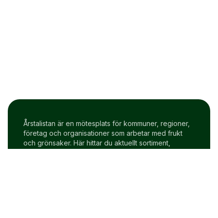
Årstalistan är en mötesplats för kommuner, regioner,
företag och organisationer som arbetar med frukt
och grönsaker. Här hittar du aktuellt sortiment,
prisindex och uppdateringar två gånger i veckan.
Om Årstalistan
Gratis prova på konto
Cookie policy
Användarvillkor