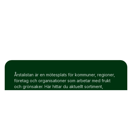
Årstalistan är en mötesplats för kommuner, regioner,
företag och organisationer som arbetar med frukt
och grönsaker. Här hittar du aktuellt sortiment,
prisindex och uppdateringar två gånger i veckan.
Om Årstalistan
Gratis prova på konto
Cookie policy
Användarvillkor