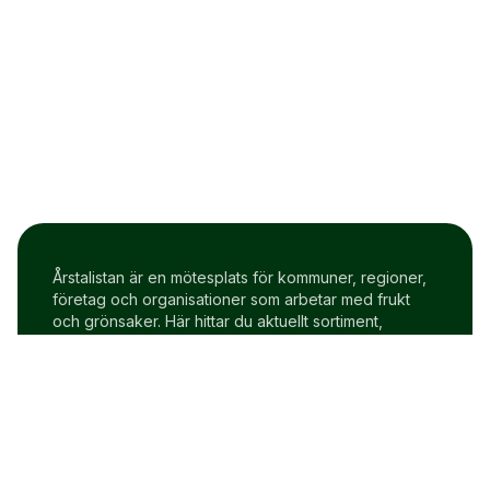
Årstalistan är en mötesplats för kommuner, regioner,
företag och organisationer som arbetar med frukt
och grönsaker. Här hittar du aktuellt sortiment,
prisindex och uppdateringar två gånger i veckan.
Om Årstalistan
Gratis prova på konto
Cookie policy
Användarvillkor