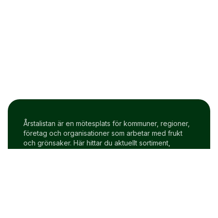
Årstalistan är en mötesplats för kommuner, regioner,
företag och organisationer som arbetar med frukt
och grönsaker. Här hittar du aktuellt sortiment,
prisindex och uppdateringar två gånger i veckan.
Om Årstalistan
Gratis prova på konto
Cookie policy
Användarvillkor