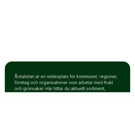
Årstalistan är en mötesplats för kommuner, regioner,
företag och organisationer som arbetar med frukt
och grönsaker. Här hittar du aktuellt sortiment,
prisindex och uppdateringar två gånger i veckan.
Om Årstalistan
Gratis prova på konto
Cookie policy
Användarvillkor