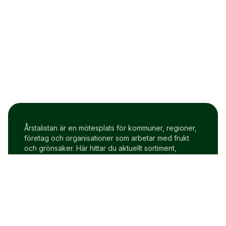
Årstalistan är en mötesplats för kommuner, regioner,
företag och organisationer som arbetar med frukt
och grönsaker. Här hittar du aktuellt sortiment,
prisindex och uppdateringar två gånger i veckan.
Om Årstalistan
Gratis prova på konto
Cookie policy
Användarvillkor