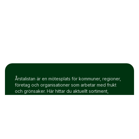
Årstalistan är en mötesplats för kommuner, regioner,
företag och organisationer som arbetar med frukt
och grönsaker. Här hittar du aktuellt sortiment,
prisindex och uppdateringar två gånger i veckan.
Om Årstalistan
Gratis prova på konto
Cookie policy
Användarvillkor