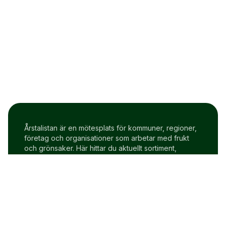
Årstalistan är en mötesplats för kommuner, regioner,
företag och organisationer som arbetar med frukt
och grönsaker. Här hittar du aktuellt sortiment,
prisindex och uppdateringar två gånger i veckan.
Om Årstalistan
Gratis prova på konto
Cookie policy
Användarvillkor