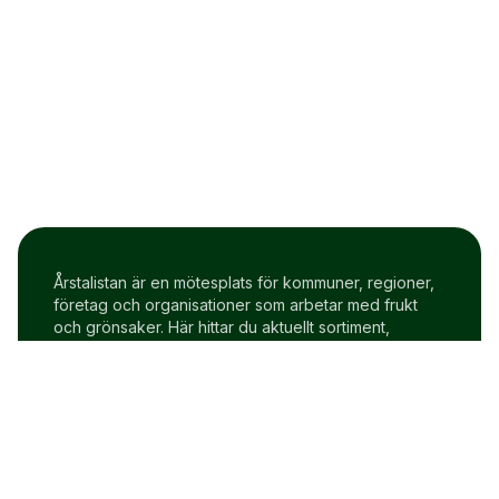
Årstalistan är en mötesplats för kommuner, regioner,
företag och organisationer som arbetar med frukt
och grönsaker. Här hittar du aktuellt sortiment,
prisindex och uppdateringar två gånger i veckan.
Om Årstalistan
Gratis prova på konto
Cookie policy
Användarvillkor