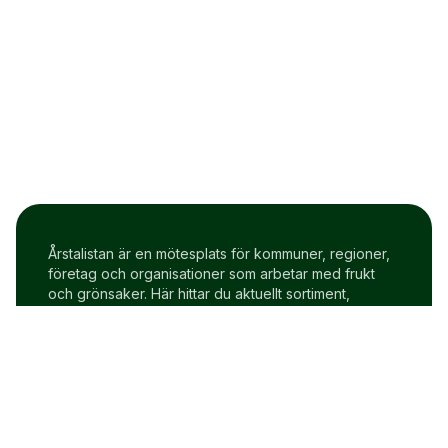
Årstalistan är en mötesplats för kommuner, regioner,
företag och organisationer som arbetar med frukt
och grönsaker. Här hittar du aktuellt sortiment,
prisindex och uppdateringar två gånger i veckan.
Om Årstalistan
Gratis prova på konto
Cookie policy
Användarvillkor