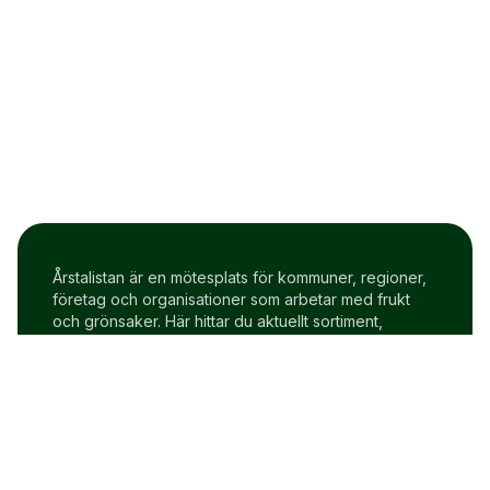
Årstalistan är en mötesplats för kommuner, regioner,
företag och organisationer som arbetar med frukt
och grönsaker. Här hittar du aktuellt sortiment,
prisindex och uppdateringar två gånger i veckan.
Om Årstalistan
Gratis prova på konto
Cookie policy
Användarvillkor