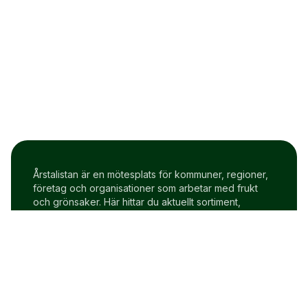
Årstalistan är en mötesplats för kommuner, regioner,
företag och organisationer som arbetar med frukt
och grönsaker. Här hittar du aktuellt sortiment,
prisindex och uppdateringar två gånger i veckan.
Om Årstalistan
Gratis prova på konto
Cookie policy
Användarvillkor