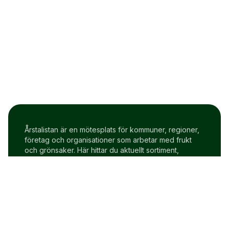
Årstalistan är en mötesplats för kommuner, regioner,
företag och organisationer som arbetar med frukt
och grönsaker. Här hittar du aktuellt sortiment,
prisindex och uppdateringar två gånger i veckan.
Om Årstalistan
Gratis prova på konto
Cookie policy
Användarvillkor