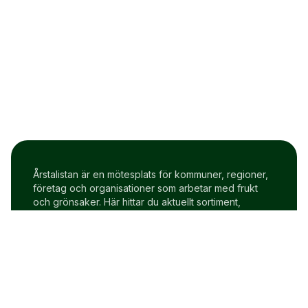
Årstalistan är en mötesplats för kommuner, regioner,
företag och organisationer som arbetar med frukt
och grönsaker. Här hittar du aktuellt sortiment,
prisindex och uppdateringar två gånger i veckan.
Om Årstalistan
Gratis prova på konto
Cookie policy
Användarvillkor