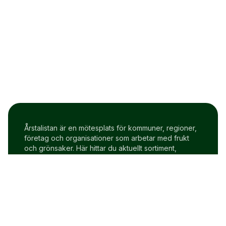
Årstalistan är en mötesplats för kommuner, regioner,
företag och organisationer som arbetar med frukt
och grönsaker. Här hittar du aktuellt sortiment,
prisindex och uppdateringar två gånger i veckan.
Om Årstalistan
Gratis prova på konto
Cookie policy
Användarvillkor