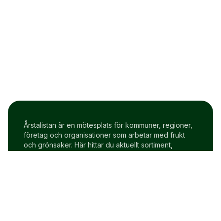
Årstalistan är en mötesplats för kommuner, regioner,
företag och organisationer som arbetar med frukt
och grönsaker. Här hittar du aktuellt sortiment,
prisindex och uppdateringar två gånger i veckan.
Om Årstalistan
Gratis prova på konto
Cookie policy
Användarvillkor