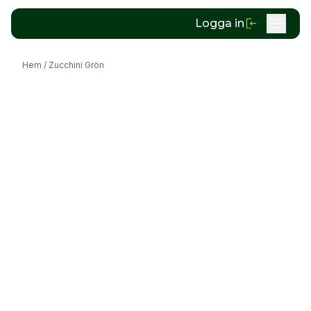
Logga in
Hem
/
Zucchini Grön