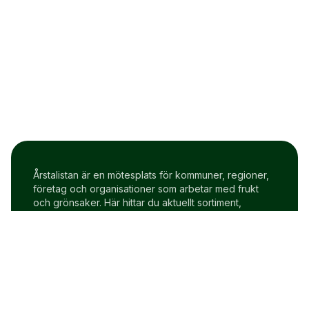
Årstalistan är en mötesplats för kommuner, regioner,
företag och organisationer som arbetar med frukt
och grönsaker. Här hittar du aktuellt sortiment,
prisindex och uppdateringar två gånger i veckan.
Om Årstalistan
Gratis prova på konto
Cookie policy
Användarvillkor