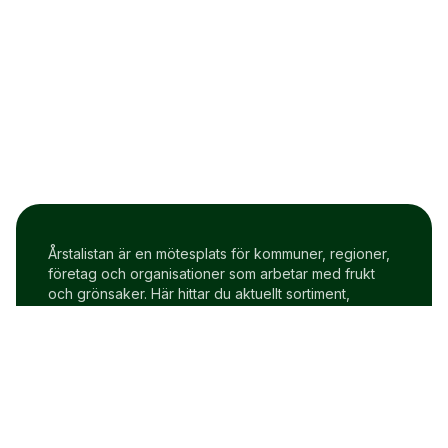
Årstalistan är en mötesplats för kommuner, regioner,
företag och organisationer som arbetar med frukt
och grönsaker. Här hittar du aktuellt sortiment,
prisindex och uppdateringar två gånger i veckan.
Om Årstalistan
Gratis prova på konto
Cookie policy
Användarvillkor